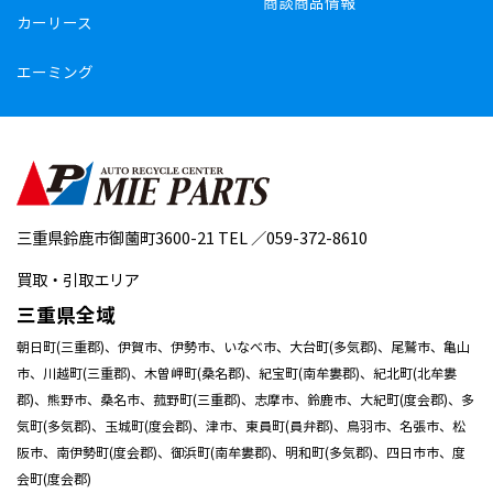
商談商品情報
カーリース
エーミング
三重県鈴鹿市御薗町3600-21 TEL ／059-372-8610
買取・引取エリア
三重県全域
朝日町(三重郡)、伊賀市、伊勢市、いなべ市、大台町(多気郡)、尾鷲市、亀山
市、川越町(三重郡)、木曽岬町(桑名郡)、紀宝町(南牟婁郡)、紀北町(北牟婁
郡)、熊野市、桑名市、菰野町(三重郡)、志摩市、鈴鹿市、大紀町(度会郡)、多
気町(多気郡)、玉城町(度会郡)、津市、東員町(員弁郡)、鳥羽市、名張市、松
阪市、南伊勢町(度会郡)、御浜町(南牟婁郡)、明和町(多気郡)、四日市市、度
会町(度会郡)