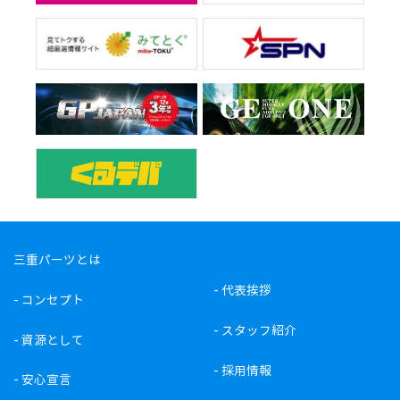
三重パーツとは
-
代表挨拶
-
コンセプト
-
スタッフ紹介
-
資源として
-
採用情報
-
安心宣言