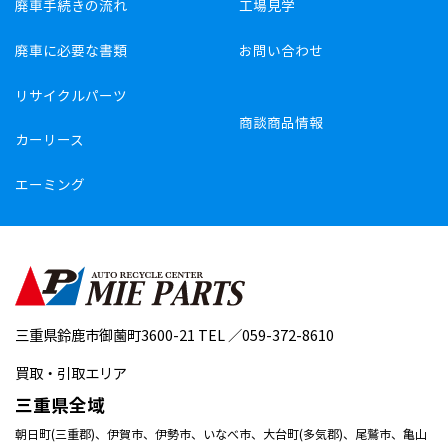
廃車手続きの流れ
工場見学
廃車に必要な書類
お問い合わせ
リサイクルパーツ
商談商品情報
カーリース
エーミング
三重県鈴鹿市御薗町3600-21 TEL ／059-372-8610
買取・引取エリア
三重県全域
朝日町(三重郡)、伊賀市、伊勢市、いなべ市、大台町(多気郡)、尾鷲市、亀山