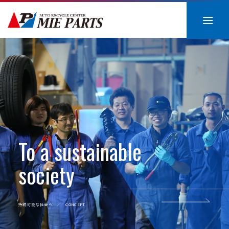
Skip
to
content
To a sustainable
society
持続可能な社会へ ／ CONCEPT