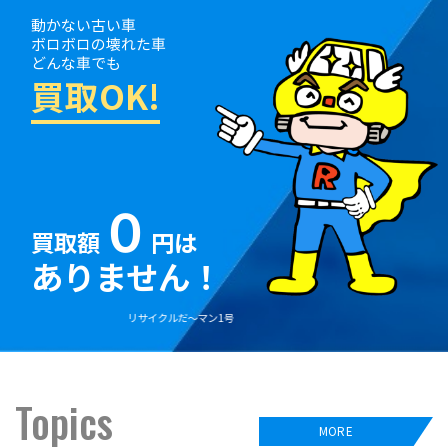
動かない古い車
ボロボロの壊れた車
どんな車でも
買取OK!
０
買取額
円は
ありません！
リサイクルだ〜マン1号
Topics
MORE