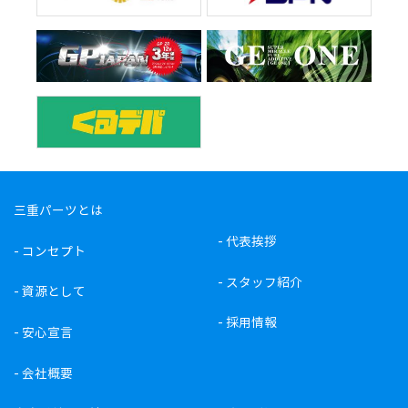
三重パーツとは
-
代表挨拶
-
コンセプト
-
スタッフ紹介
-
資源として
-
採用情報
-
安心宣言
-
会社概要