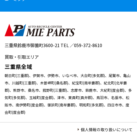
三重県鈴鹿市御薗町3600-21 TEL ／059-372-8610
買取・引取エリア
三重県全域
朝日町(三重郡)、伊賀市、伊勢市、いなべ市、大台町(多気郡)、尾鷲市、亀山
市、川越町(三重郡)、木曽岬町(桑名郡)、紀宝町(南牟婁郡)、紀北町(北牟婁
郡)、熊野市、桑名市、菰野町(三重郡)、志摩市、鈴鹿市、大紀町(度会郡)、多
気町(多気郡)、玉城町(度会郡)、津市、東員町(員弁郡)、鳥羽市、名張市、松
阪市、南伊勢町(度会郡)、御浜町(南牟婁郡)、明和町(多気郡)、四日市市、度
会町(度会郡)
個人情報の取り扱いについて