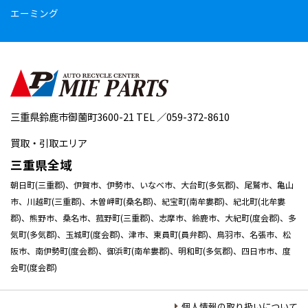
エーミング
三重県鈴鹿市御薗町3600-21 TEL ／059-372-8610
買取・引取エリア
三重県全域
朝日町(三重郡)、伊賀市、伊勢市、いなべ市、大台町(多気郡)、尾鷲市、亀山
市、川越町(三重郡)、木曽岬町(桑名郡)、紀宝町(南牟婁郡)、紀北町(北牟婁
郡)、熊野市、桑名市、菰野町(三重郡)、志摩市、鈴鹿市、大紀町(度会郡)、多
気町(多気郡)、玉城町(度会郡)、津市、東員町(員弁郡)、鳥羽市、名張市、松
阪市、南伊勢町(度会郡)、御浜町(南牟婁郡)、明和町(多気郡)、四日市市、度
会町(度会郡)
個人情報の取り扱いについて