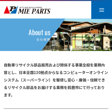
Skip
to
content
About us
会社概要
自動車リサイクル部品販売および関係する事業全般を業務内
容とし、
日本全国130拠点からなるコンピューターオンライン
システム（スーパーライン）を駆使し
安心・廉価・信頼でき
るリサイクル部品をお届けする業務を鈴鹿市にて行っており
ます。