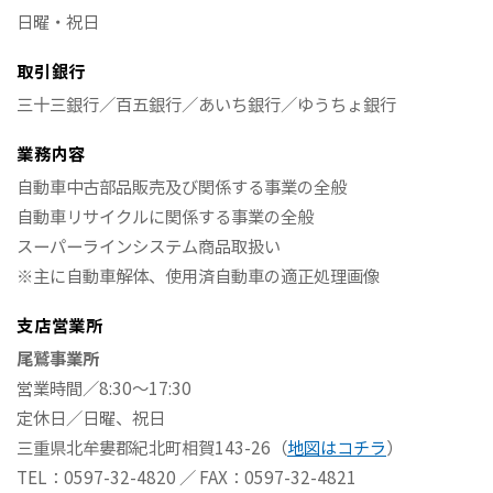
日曜・祝日
取引銀行
三十三銀行／百五銀行／あいち銀行／ゆうちょ銀行
業務内容
自動車中古部品販売及び関係する事業の全般
自動車リサイクルに関係する事業の全般
スーパーラインシステム商品取扱い
※主に自動車解体、使用済自動車の適正処理画像
支店営業所
尾鷲事業所
営業時間／8:30～17:30
定休日／日曜、祝日
三重県北牟婁郡紀北町相賀143-26（
地図はコチラ
）
TEL：0597-32-4820 ／ FAX：0597-32-4821