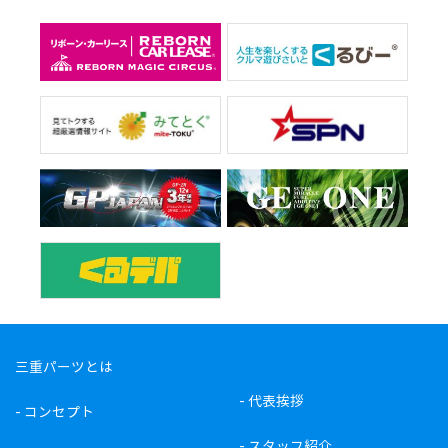
三重パーツとは
-
代表挨拶
-
コンセプト
-
スタッフ紹介