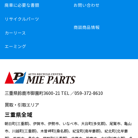
廃車に必要な書類
お問い合わせ
リサイクルパーツ
商談商品情報
カーリース
エーミング
三重県鈴鹿市御薗町3600-21 TEL ／059-372-8610
買取・引取エリア
三重県全域
朝日町(三重郡)、伊賀市、伊勢市、いなべ市、大台町(多気郡)、尾鷲市、亀山
市、川越町(三重郡)、木曽岬町(桑名郡)、紀宝町(南牟婁郡)、紀北町(北牟婁