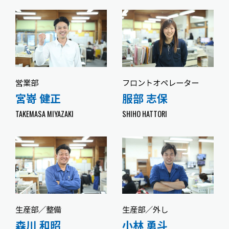
営業部
フロントオペレーター
生産
宮嵜 健正
服部 志保
三
TAKEMASA MIYAZAKI
SHIHO HATTORI
TAKE
生産部／整備
生産部／外し
解体
森川 和昭
小林 勇斗
遊