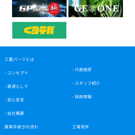
三重パーツとは
-
代表挨拶
-
コンセプト
-
スタッフ紹介
-
資源として
-
採用情報
-
安心宣言
-
会社概要
廃車手続きの流れ
工場見学