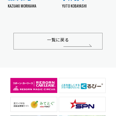
KAZUAKI MORIKAWA
YUTO KOBAYASHI
KOC
一覧に戻る