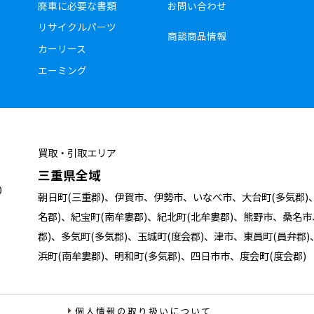
廃車に必要な書類
お問い合わせ
リサイクルパーツ
商談商品情報
カーリース
エーミング
買取・引取エリア
三重県全域
0
朝日町(三重郡)、伊賀市、伊勢市、いなべ市、大台町(多気郡)
名郡)、紀宝町(南牟婁郡)、紀北町(北牟婁郡)、熊野市、桑名
郡)、多気町(多気郡)、玉城町(度会郡)、津市、東員町(員弁郡
浜町(南牟婁郡)、明和町(多気郡)、四日市市、度会町(度会郡)
個人情報の取り扱いについて