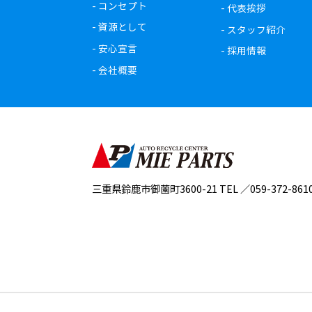
-
コンセプト
-
代表挨拶
-
資源として
-
スタッフ紹介
-
安心宣言
-
採用情報
-
会社概要
三重県鈴鹿市御薗町3600-21 TEL ／059-372-861